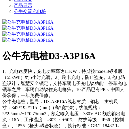
产品展示
公牛交流充电桩
公牛充电桩D3-A3P16A
1、充电速度快，充电功率高达11KW，特斯拉model3标准版
（55kWh）约5小时充满。2、刷卡充电，防止盗充。3,充电防
盗设计，智慧安全锁定，支持车辆电子充电锁功能，停车充电
锁车之后，车辆自动锁住充电枪头。10,产品已有PICC中国人
保承保，一年免费保修。
公牛充电桩，型号：D3-A3P16A线芯材质：铜芯，主机尺
寸：345*192*115（mm）(高*宽*深)，线缆规格：
5*2.5mm2+1*0.75mm2，额定输入电压：380V AC 额度输出电
流：16A，工作温度：-30℃～+50℃，防护等级：IP66（控制
盒）、IP55（枪头-耦合状态），执行标准：GB/T 18487.1-